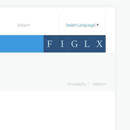
Select Language
▼
İletişim
+90-
nur-
544
antik@hotmail.com
777
F
I
G
L
X
37
45
Anasayfa
/
iletisim