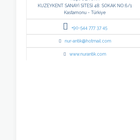
KUZEYKENT SANAYİ SİTESİ 48. SOKAK NO:6/1
Kastamonu - Türkiye
+90-544 777 37 45
nur-antik@hotmail.com
www.nurantik.com