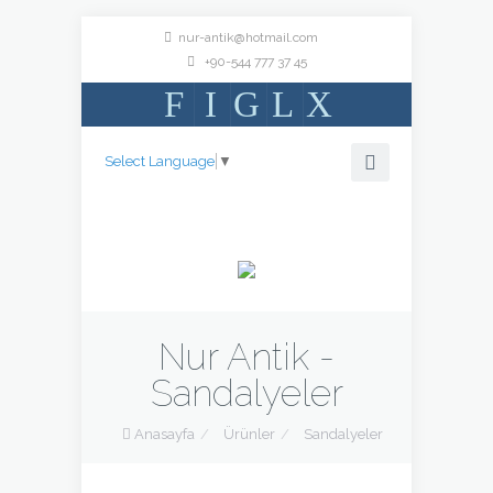
nur-antik@hotmail.com
+90-544 777 37 45
F
I
G
L
X
Select Language
▼
Nur Antik -
Sandalyeler
Anasayfa
/
Ürünler
/
Sandalyeler