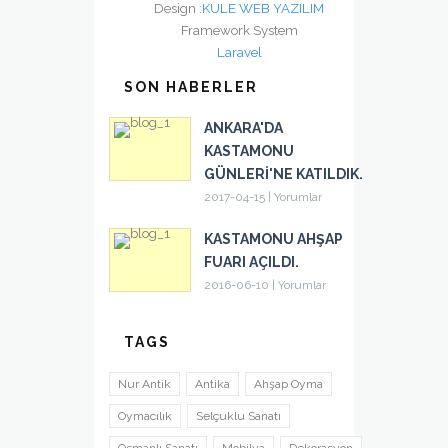
Design :
KULE WEB YAZILIM
Framework System
Laravel
SON HABERLER
ANKARA'DA
KASTAMONU
GÜNLERI'NE KATILDIK.
2017-04-15
|
Yorumlar
KASTAMONU AHŞAP
FUARI AÇILDI.
2016-06-10
|
Yorumlar
TAGS
Nur Antik
Antika
Ahşap Oyma
Oymacılık
Selçuklu Sanatı
Osmanlı Sanatı
Mobilya
Dekorasyon